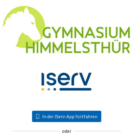
In der IServ-App fortfahren
oder