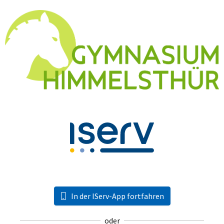
In der IServ-App fortfahren
oder