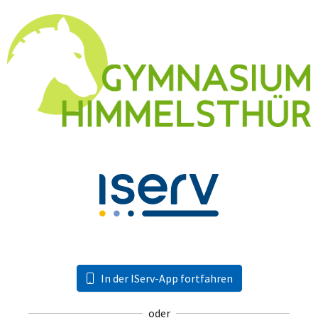
In der IServ-App fortfahren
oder